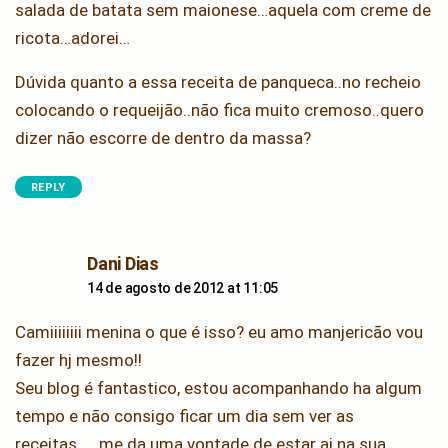
salada de batata sem maionese…aquela com creme de
ricota…adorei…
Dúvida quanto a essa receita de panqueca..no recheio
colocando o requeijão..não fica muito cremoso..quero
dizer não escorre de dentro da massa?
REPLY
says:
Dani Dias
14 de agosto de 2012 at 11:05
Camiiiiiiii menina o que é isso? eu amo manjericão vou
fazer hj mesmo!!
Seu blog é fantastico, estou acompanhando ha algum
tempo e não consigo ficar um dia sem ver as
receitas……me da uma vontade de estar ai na sua