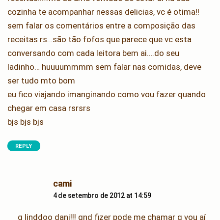
cozinha te acompanhar nessas delicias, vc é otima!!
sem falar os comentários entre a composição das
receitas rs…são tão fofos que parece que vc esta
conversando com cada leitora bem ai….do seu
ladinho… huuuummmm sem falar nas comidas, deve
ser tudo mto bom
eu fico viajando imanginando como vou fazer quando
chegar em casa rsrsrs
bjs bjs bjs
REPLY
says:
cami
4 de setembro de 2012 at 14:59
q linddoo dani!!! qnd fizer pode me chamar q vou aí