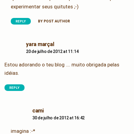
experimentar seus quitutes ;-)
BY POST AUTHOR
REPLY
says:
yara marçal
20 de julho de 2012 at 11:14
Estou adorando o teu blog …. muito obrigada pelas
idéias.
REPLY
says:
cami
30 de julho de 2012 at 16:42
imagina :-*