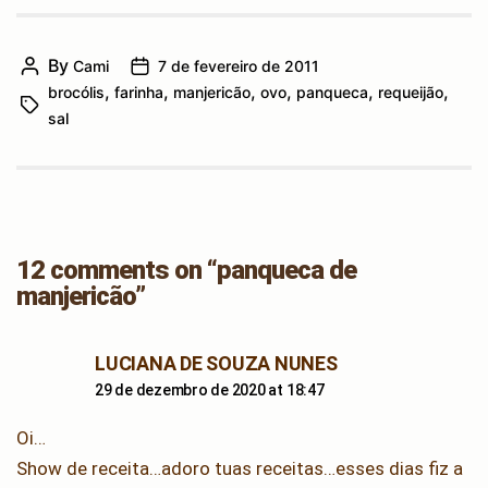
By
Cami
7 de fevereiro de 2011
Post
Post
,
,
,
,
,
,
brocólis
farinha
manjericão
ovo
panqueca
requeijão
author
date
Tags
sal
12 comments on “panqueca de
manjericão”
says:
LUCIANA DE SOUZA NUNES
29 de dezembro de 2020 at 18:47
Oi…
Show de receita…adoro tuas receitas…esses dias fiz a