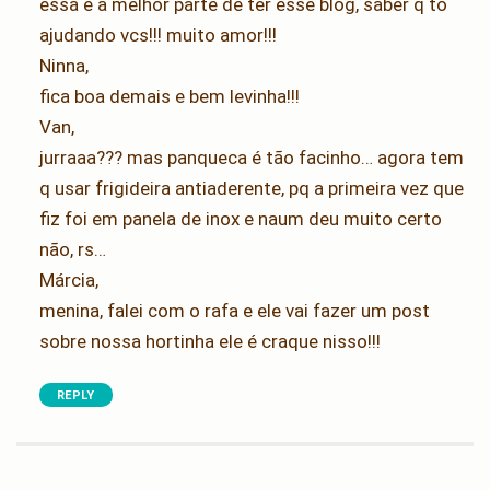
essa é a melhor parte de ter esse blog, saber q to
ajudando vcs!!! muito amor!!!
Ninna,
fica boa demais e bem levinha!!!
Van,
jurraaa??? mas panqueca é tão facinho… agora tem
q usar frigideira antiaderente, pq a primeira vez que
fiz foi em panela de inox e naum deu muito certo
não, rs…
Márcia,
menina, falei com o rafa e ele vai fazer um post
sobre nossa hortinha ele é craque nisso!!!
REPLY