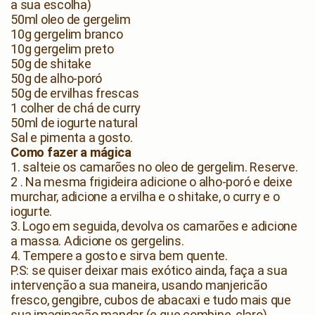
a sua escolha)
50ml oleo de gergelim
10g gergelim branco
10g gergelim preto
50g de shitake
50g de alho-poró
50g de ervilhas frescas
1 colher de chá de curry
50ml de iogurte natural
Sal e pimenta a gosto.
Como fazer a mágica
1. salteie os camarões no oleo de gergelim. Reserve.
2 . Na mesma frigideira adicione o alho-poró e deixe
murchar, adicione a ervilha e o shitake, o curry e o
iogurte.
3. Logo em seguida, devolva os camarões e adicione
a massa. Adicione os gergelins.
4. Tempere a gosto e sirva bem quente.
P.S: se quiser deixar mais exótico ainda, faça a sua
intervenção a sua maneira, usando manjericão
fresco, gengibre, cubos de abacaxi e tudo mais que
sua imaginação mandar (e que combine, claro)