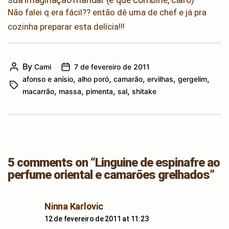
Não falei q era fácil?? então dê uma de chef e já pra
cozinha preparar esta delícia!!!
By
Cami
7 de fevereiro de 2011
Post
Post
,
,
,
,
,
afonso e anísio
alho poró
camarão
ervilhas
gergelim
author
date
Tags
,
,
,
,
macarrão
massa
pimenta
sal
shitake
5 comments on “Linguine de espinafre ao
perfume oriental e camarões grelhados”
says:
Ninna Karlovic
12 de fevereiro de 2011 at 11:23