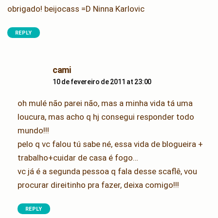
obrigado! beijocass =D Ninna Karlovic
REPLY
says:
cami
10 de fevereiro de 2011 at 23:00
oh mulé não parei não, mas a minha vida tá uma
loucura, mas acho q hj consegui responder todo
mundo!!!
pelo q vc falou tú sabe né, essa vida de blogueira +
trabalho+cuidar de casa é fogo…
vc já é a segunda pessoa q fala desse scaflê, vou
procurar direitinho pra fazer, deixa comigo!!!
REPLY