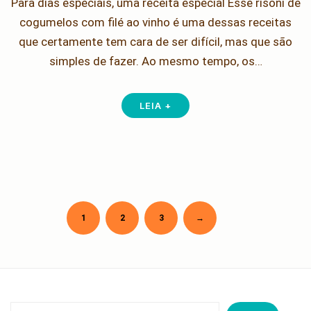
Para dias especiais, uma receita especial Esse risoni de
cogumelos com filé ao vinho é uma dessas receitas
que certamente tem cara de ser difícil, mas que são
simples de fazer. Ao mesmo tempo, os…
LEIA +
Older
1
2
3
→
Paginação
de
posts
Pesquisar