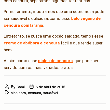
com cenoura, separamos algumas fantásticas.
Primeiramente, mostramos que uma sobremesa pode
ser saudável e deliciosa, como esse
bolo vegano de
cenoura com laranja
.
Entretanto, se busca uma opção salgada, temos esse
creme de abóbora e cenoura
fácil e que rende super
bem.
Assim como esse
picles de cenoura
, que pode ser
servido com os mais variados pratos.
By
Cami
6 de abril de 2015
Post
Post
,
,
alho poró
cenoura
saudável
author
Tags
date