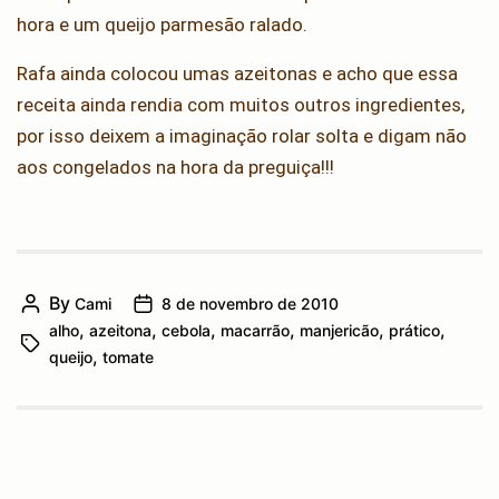
hora e um queijo parmesão ralado.
Rafa ainda colocou umas azeitonas e acho que essa
receita ainda rendia com muitos outros ingredientes,
por isso deixem a imaginação rolar solta e digam não
aos congelados na hora da preguiça!!!
By
Cami
8 de novembro de 2010
Post
Post
,
,
,
,
,
,
alho
azeitona
cebola
macarrão
manjericão
prático
author
date
Tags
,
queijo
tomate