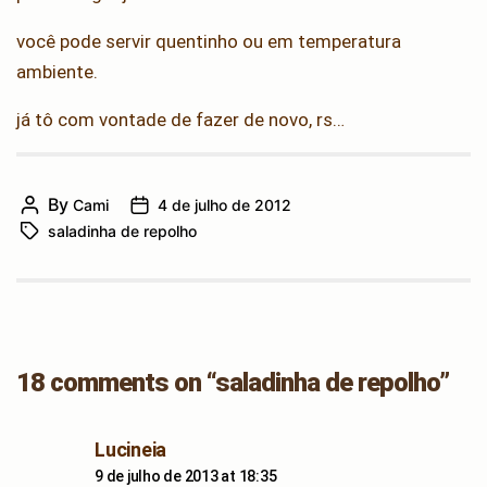
você pode servir quentinho ou em temperatura
ambiente.
já tô com vontade de fazer de novo, rs…
By
Cami
4 de julho de 2012
Post
Post
saladinha de repolho
author
Tags
date
18 comments on “saladinha de repolho”
says:
Lucineia
9 de julho de 2013 at 18:35