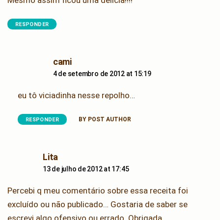
Mesmo assim ficou uma delícia!!!!
RESPONDER
says:
cami
4 de setembro de 2012 at 15:19
eu tô viciadinha nesse repolho…
BY POST AUTHOR
RESPONDER
says:
Lita
13 de julho de 2012 at 17:45
Percebi q meu comentário sobre essa receita foi
excluído ou não publicado… Gostaria de saber se
escrevi algo ofensivo ou errado. Obrigada.