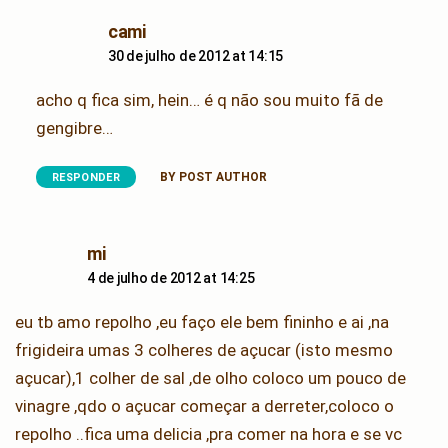
says:
cami
30 de julho de 2012 at 14:15
acho q fica sim, hein… é q não sou muito fã de
gengibre…
BY POST AUTHOR
RESPONDER
says:
mi
4 de julho de 2012 at 14:25
eu tb amo repolho ,eu faço ele bem fininho e ai ,na
frigideira umas 3 colheres de açucar (isto mesmo
açucar),1 colher de sal ,de olho coloco um pouco de
vinagre ,qdo o açucar começar a derreter,coloco o
repolho ..fica uma delicia ,pra comer na hora e se vc