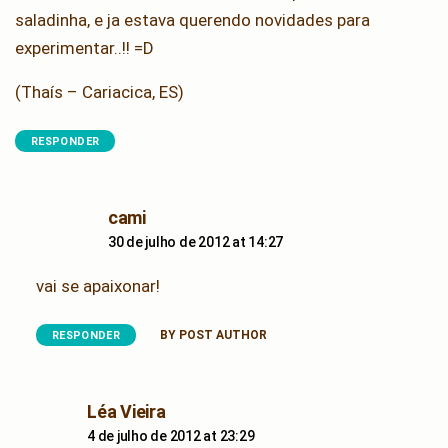
saladinha, e ja estava querendo novidades para
experimentar..!! =D
(Thaís – Cariacica, ES)
RESPONDER
says:
cami
30 de julho de 2012 at 14:27
vai se apaixonar!
BY POST AUTHOR
RESPONDER
says:
Léa Vieira
4 de julho de 2012 at 23:29