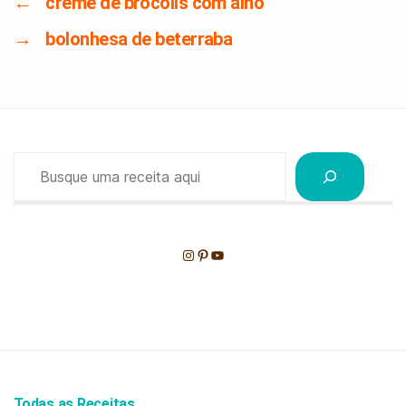
←
creme de brócolis com alho
→
bolonhesa de beterraba
Pesquisar
Instagram
Pinterest
Youtube
Todas as Receitas