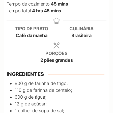
minutes
Tempo de cozimento
45
mins
hours
minutes
Tempo total
4
hrs
45
mins
TIPO DE PRATO
CULINÁRIA
Café da manhã
Brasileira
PORÇÕES
2
pães grandes
INGREDIENTES
800
g
de farinha de trigo;
110
g
de farinha de centeio;
600
g
de água;
12
g
de açúcar;
1
colher de sopa de sal;