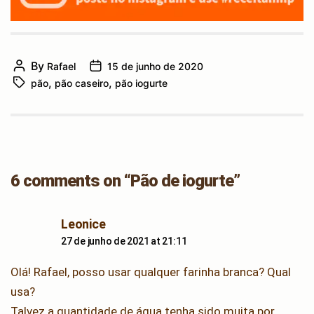
By
Rafael
15 de junho de 2020
Post
Post
,
,
pão
pão caseiro
pão iogurte
author
Tags
date
6 comments on “Pão de iogurte”
says:
Leonice
27 de junho de 2021 at 21:11
Olá! Rafael, posso usar qualquer farinha branca? Qual
usa?
Talvez a quantidade de água tenha sido muita por