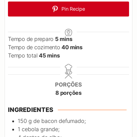
Pin Recipe
minutes
Tempo de preparo
5
mins
minutes
Tempo de cozimento
40
mins
minutes
Tempo total
45
mins
PORÇÕES
8
porções
INGREDIENTES
150
g
de bacon defumado;
1
cebola grande;