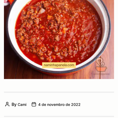
By
Cami
4 de novembro de 2022
Post
Post
author
date