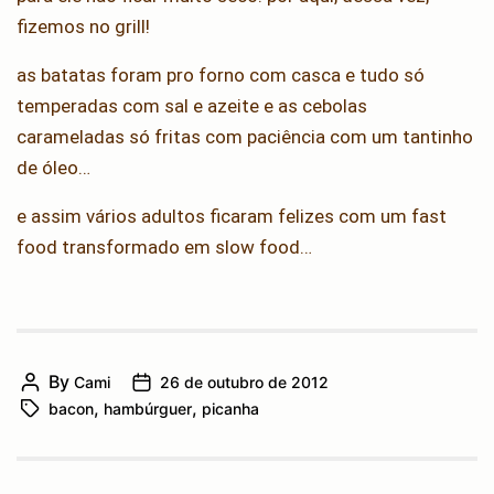
fizemos no grill!
as batatas foram pro forno com casca e tudo só
temperadas com sal e azeite e as cebolas
carameladas só fritas com paciência com um tantinho
de óleo…
e assim vários adultos ficaram felizes com um fast
food transformado em slow food…
By
Cami
26 de outubro de 2012
Post
Post
,
,
bacon
hambúrguer
picanha
author
Tags
date