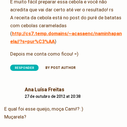
É muito fácil preparar essa cebola e você não
acredita que vai dar certo até ver o resultado! rs
A receita da cebola está no post do purê de batatas
com cebolas carameladas
(
http://cs7.temp.domains/~acasaenc/naminhapan
ela//?s=pur%C3%AA
)
Depois me conta como ficou! =)
BY POST AUTHOR
RESPONDER
says:
Ana Luísa Freitas
27 de outubro de 2012 at 20:38
E qual foi esse queijo, moça Cami!? :)
Muçarela?