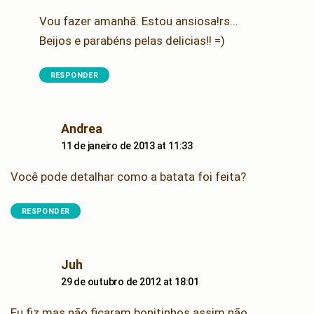
Vou fazer amanhã. Estou ansiosa!rs…
Beijos e parabéns pelas delicias!! =)
RESPONDER
says:
Andrea
11 de janeiro de 2013 at 11:33
Você pode detalhar como a batata foi feita?
RESPONDER
says:
Juh
29 de outubro de 2012 at 18:01
Eu fiz mas não ficaram bonitinhos assim não…