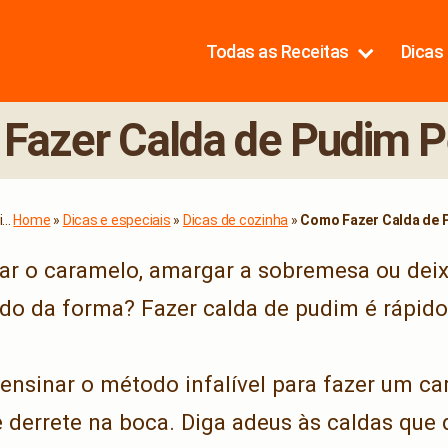
Todas as Receitas
Dicas 
Fazer Calda de Pudim Pe
...
Home
»
Dicas e especiais
»
Dicas de cozinha
»
Como Fazer Calda de P
r o caramelo, amargar a sobremesa ou deix
o da forma? Fazer calda de pudim é rápido
 ensinar o método infalível para fazer um c
e derrete na boca. Diga adeus às caldas que