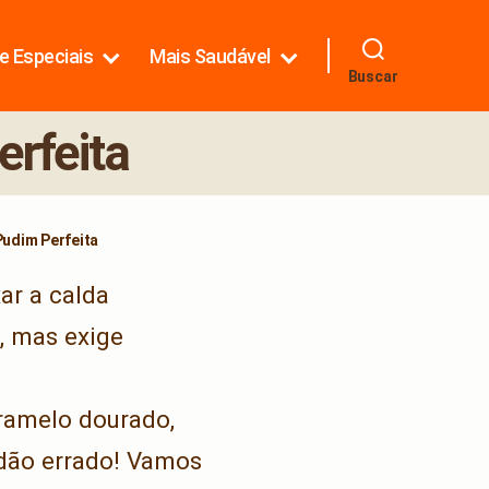
e Especiais
Mais Saudável
Buscar
rfeita
udim Perfeita
ar a calda
, mas exige
aramelo dourado,
 dão errado! Vamos