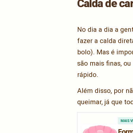
Calda de ca
No dia a dia a gen
fazer a calda dir
bolo). Mas é impor
são mais finas, o
rápido.
Além disso, por nã
queimar, já que t
MAIS V
Form