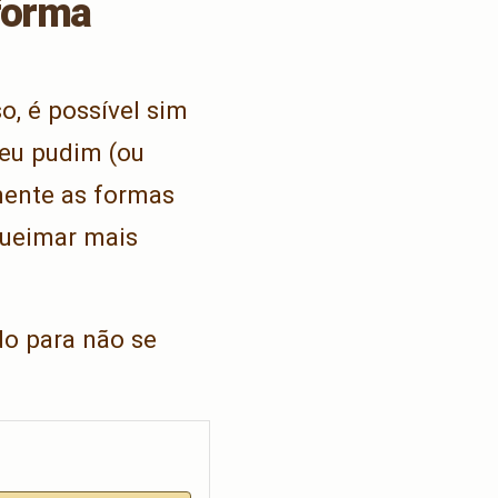
 forma
o, é possível sim
seu pudim (ou
mente as formas
queimar mais
do para não se