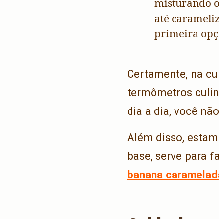
misturando o
até carameli
primeira opçã
Certamente, na cul
termômetros culiná
dia a dia, você não
Além disso, estam
base, serve para f
banana caramelad