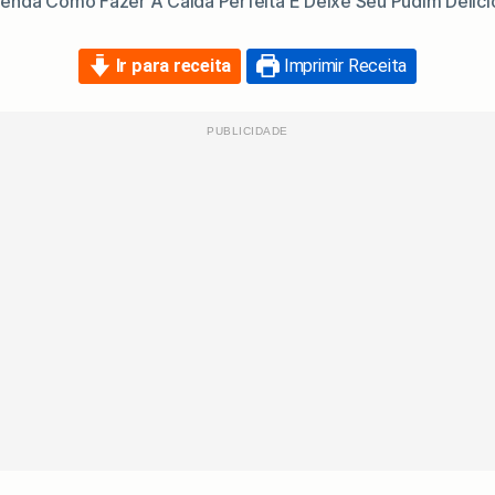
enda Como Fazer A Calda Perfeita E Deixe Seu Pudim Delici
Ir para receita
Imprimir Receita