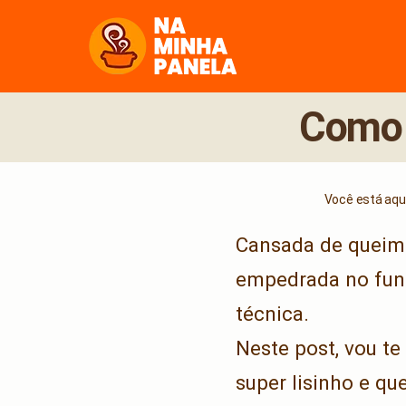
naminhapanela.com
Como 
Você está aqui
Cansada de queima
empedrada no fund
técnica.
Neste post, vou te
super lisinho e qu