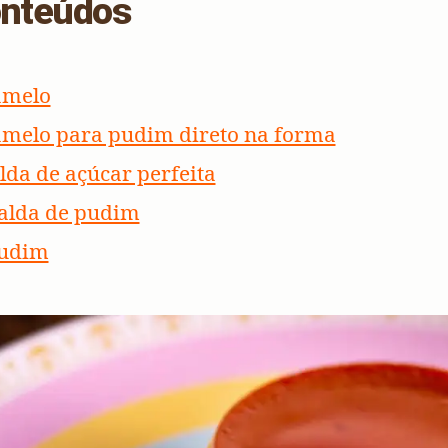
onteúdos
amelo
amelo para pudim direto na forma
lda de açúcar perfeita
alda de pudim
pudim