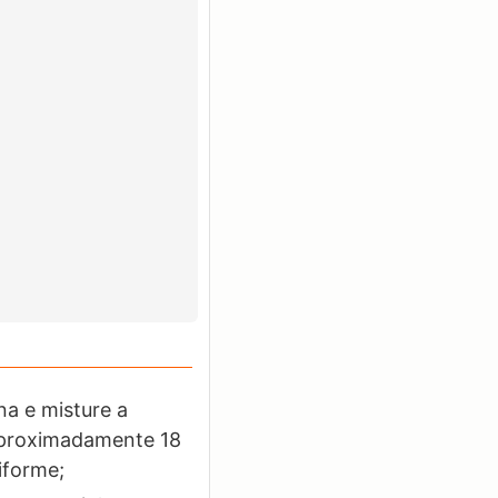
na e misture a
 aproximadamente 18
iforme;