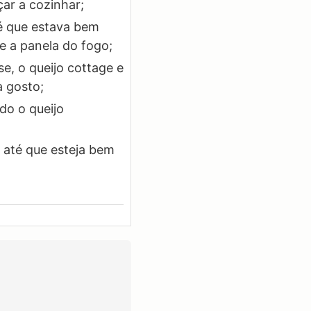
ar a cozinhar;
té que estava bem
re a panela do fogo;
e, o queijo cottage e
a gosto;
do o queijo
até que esteja bem