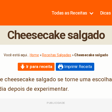
Todas as Receitas
Dicas 
Cheesecake salgado
Você está aqui...
Home
»
Receitas Salgadas
»
Cheesecake salgado
Ir para receita
Imprimir Receita
se cheesecake salgado se torne uma escolha
dia depois de experimentar.