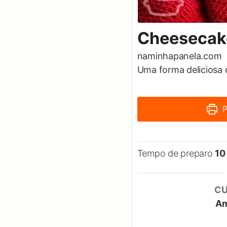
Cheesecak
naminhapanela.com
Uma forma deliciosa d
P
Tempo de preparo
10
CU
Am