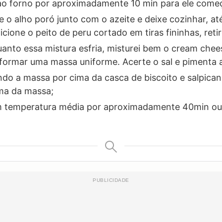
ao forno por aproximadamente 10 min para ele começ
 o alho poró junto com o azeite e deixe cozinhar, a
cione o peito de peru cortado em tiras fininhas, reti
anto essa mistura esfria, misturei bem o cream chees
 formar uma massa uniforme. Acerte o sal e pimenta 
ando a massa por cima da casca de biscoito e salpican
ma da massa;
m temperatura média por aproximadamente 40min ou 