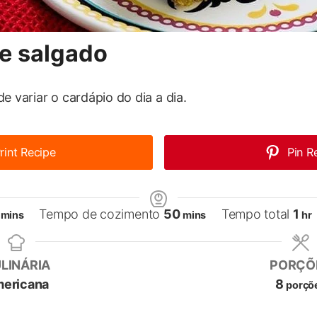
e salgado
e variar o cardápio do dia a dia.
rint Recipe
Pin R
minutes
minutes
ho
Tempo de cozimento
50
Tempo total
1
mins
mins
hr
LINÁRIA
PORÇÕ
ericana
8
porçõ