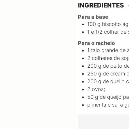
INGREDIENTES
Para a base
100
g
biscoito ág
1
e 1/2 colher de
Para o recheio
1
talo grande de 
2
colheres de sop
200
g
de peito de
250
g
de cream 
200
g
de queijo 
2
ovos;
50
g
de queijo p
pimenta e sal a g