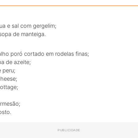
ua e sal com gergelim;
 sopa de manteiga.
alho poró cortado em rodelas finas;
a de azeite;
 peru;
cheese;
cottage;
armesão;
osto.