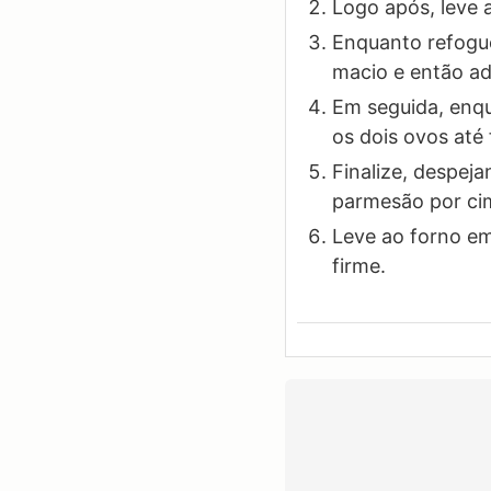
Logo após, leve 
Enquanto refogue
macio e então adi
Em seguida, enqu
os dois ovos até
Finalize, despej
parmesão por ci
Leve ao forno e
firme.