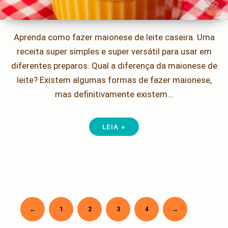
Aprenda como fazer maionese de leite caseira. Uma
receita super simples e super versátil para usar em
diferentes preparos. Qual a diferença da maionese de
leite? Existem algumas formas de fazer maionese,
mas definitivamente existem…
LEIA +
Newer
Older
←
1
2
3
4
→
Paginação