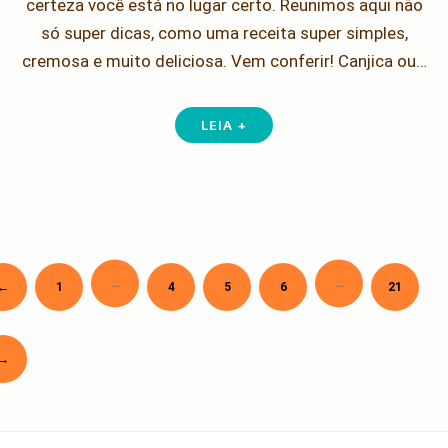
certeza você está no lugar certo. Reunimos aqui não
só super dicas, como uma receita super simples,
cremosa e muito deliciosa. Vem conferir! Canjica ou…
LEIA +
…
…
Newer
←
1
4
5
6
21
Paginação
de
posts
Older
→