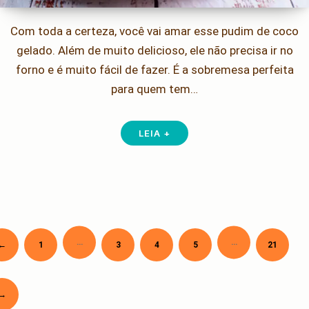
Com toda a certeza, você vai amar esse pudim de coco
gelado. Além de muito delicioso, ele não precisa ir no
forno e é muito fácil de fazer. É a sobremesa perfeita
para quem tem…
LEIA +
…
…
Newer
←
1
3
4
5
21
Paginação
de
posts
Older
→