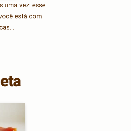
s uma vez: esse
 você está com
icas…
ieta