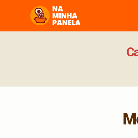
naminhapanela.com
Ca
Mo