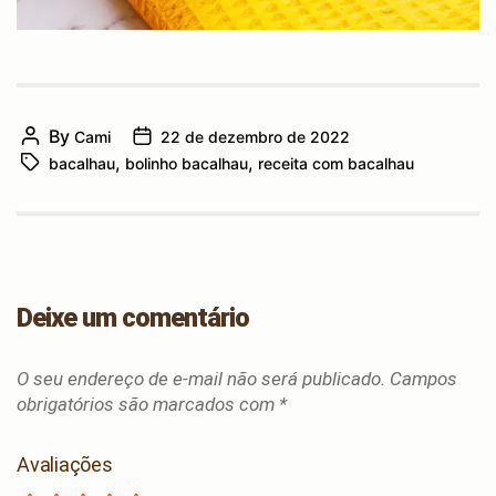
By
Cami
22 de dezembro de 2022
Post
Post
,
,
bacalhau
bolinho bacalhau
receita com bacalhau
author
Tags
date
Deixe um comentário
O seu endereço de e-mail não será publicado.
Campos
obrigatórios são marcados com
*
Avaliações