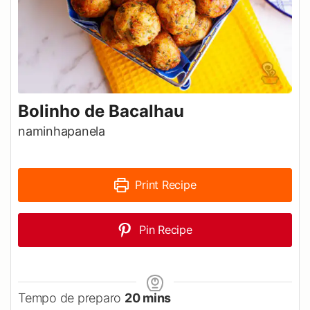
Bolinho de Bacalhau
naminhapanela
Print Recipe
Pin Recipe
minutes
Tempo de preparo
20
mins