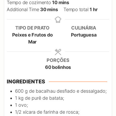
minutes
Tempo de cozimento
10
mins
minutes
hour
Additional Time
30
mins
Tempo total
1
hr
TIPO DE PRATO
CULINÁRIA
Peixes e Frutos do
Portuguesa
Mar
PORÇÕES
60
bolinhos
INGREDIENTES
600
g
de bacalhau desfiado e dessalgado;
1
kg
de purê de batata;
1
ovo;
1/2
xícara de farinha de rosca;