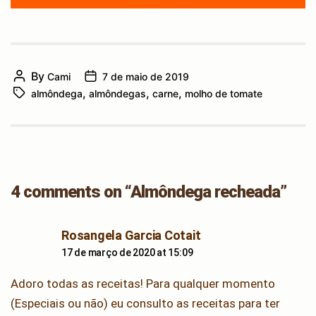
By
Cami
7 de maio de 2019
Post
Post
,
,
,
almôndega
almôndegas
carne
molho de tomate
author
Tags
date
4 comments on “Almôndega recheada”
says:
Rosangela Garcia Cotait
17 de março de 2020 at 15:09
Adoro todas as receitas! Para qualquer momento
(Especiais ou não) eu consulto as receitas para ter