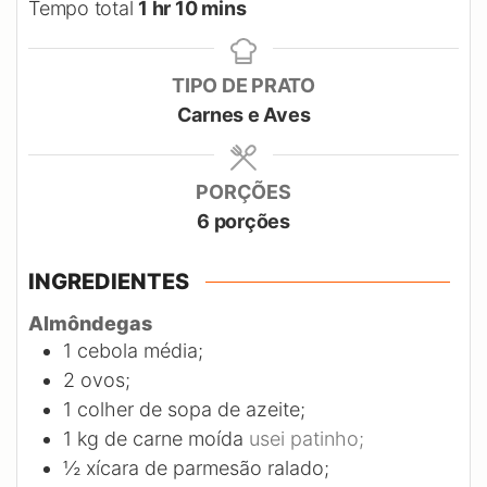
hour
minutes
Tempo total
1
hr
10
mins
TIPO DE PRATO
Carnes e Aves
PORÇÕES
6
porções
INGREDIENTES
Almôndegas
1
cebola média;
2
ovos;
1
colher de sopa de azeite;
1
kg
de carne moída
usei patinho;
½
xícara de parmesão ralado;