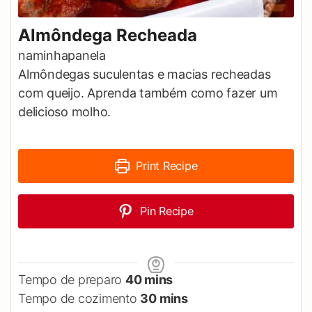
Almôndega Recheada
naminhapanela
Almôndegas suculentas e macias recheadas
com queijo. Aprenda também como fazer um
delicioso molho.
Print Recipe
Pin Recipe
minutes
Tempo de preparo
40
mins
minutes
Tempo de cozimento
30
mins