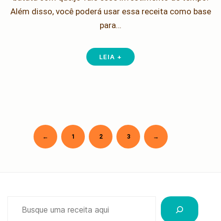
Além disso, você poderá usar essa receita como base
para…
LEIA +
Newer
Older
←
1
2
3
→
Paginação
de
posts
Pesquisar