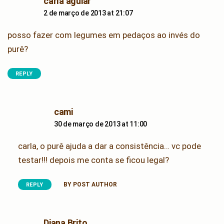
says:
carla aguiar
2 de março de 2013 at 21:07
posso fazer com legumes em pedaços ao invés do
purê?
REPLY
says:
cami
30 de março de 2013 at 11:00
carla, o purê ajuda a dar a consistência… vc pode
testar!!! depois me conta se ficou legal?
BY POST AUTHOR
REPLY
says:
Diana Brito