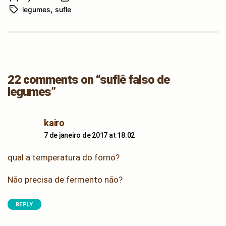
,
legumes
sufle
author
Tags
date
22 comments on “suflê falso de
legumes”
says:
kairo
7 de janeiro de 2017 at 18:02
qual a temperatura do forno?
Não precisa de fermento não?
REPLY