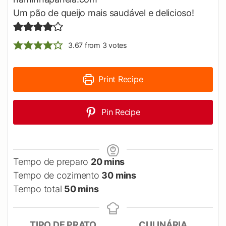
Um pão de queijo mais saudável e delicioso!
3.67
from
3
votes
Print Recipe
Pin Recipe
minutes
Tempo de preparo
20
mins
minutes
Tempo de cozimento
30
mins
minutes
Tempo total
50
mins
TIPO DE PRATO
CULINÁRIA