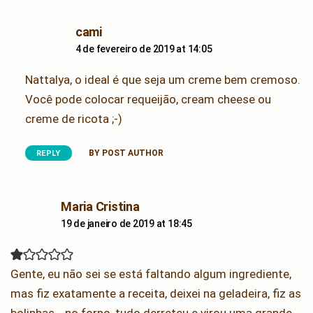
says:
cami
4 de fevereiro de 2019 at 14:05
Nattalya, o ideal é que seja um creme bem cremoso.
Você pode colocar requeijão, cream cheese ou
creme de ricota ;-)
BY POST AUTHOR
REPLY
says:
Maria Cristina
19 de janeiro de 2019 at 18:45
Gente, eu não sei se está faltando algum ingrediente,
mas fiz exatamente a receita, deixei na geladeira, fiz as
bolinhas… no forno, tudo derreteu e virou uma grande