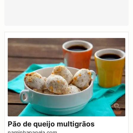
Pão de queijo multigrãos
naminhapanela.com