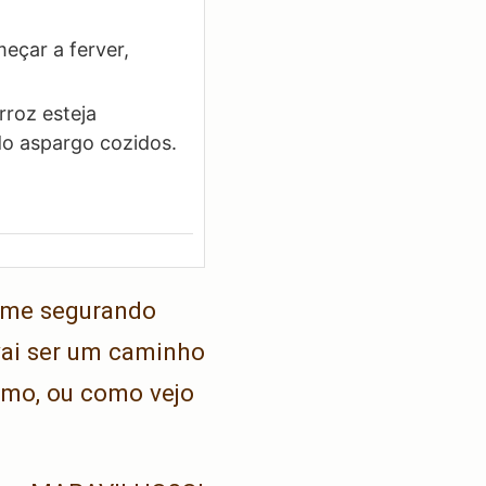
eçar a ferver,
roz esteja
do aspargo cozidos.
ô me segurando
 vai ser um caminho
smo, ou como vejo