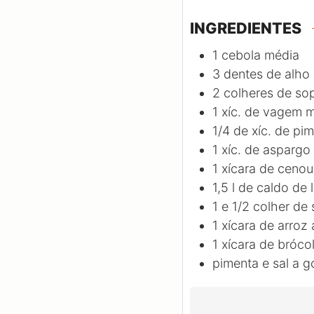
INGREDIENTES
1
cebola média
3
dentes de alho
2
colheres de sop
1
xíc. de vagem 
1/4
de xíc. de pi
1
xíc. de aspargo
1
xícara de cenou
1,5
l
de caldo de
1
e 1/2 colher de
1
xícara de arroz
1
xícara de brócol
pimenta e sal a g