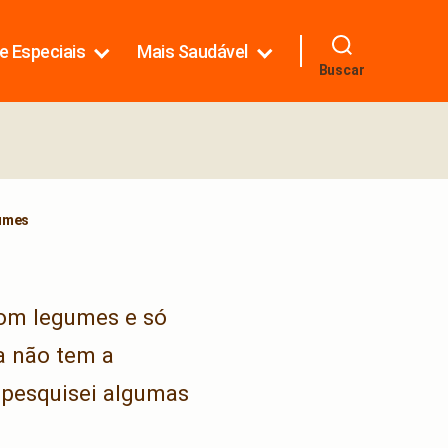
e Especiais
Mais Saudável
Buscar
gumes
com legumes e só
ta não tem a
s pesquisei algumas