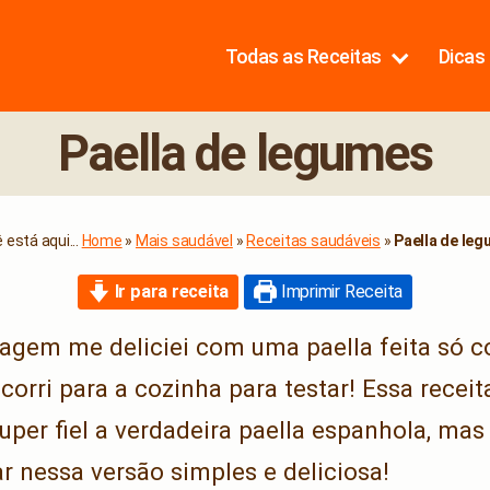
Todas as Receitas
Dicas 
Paella de legumes
 está aqui...
Home
»
Mais saudável
»
Receitas saudáveis
»
Paella de le
Ir para receita
Imprimir Receita
iagem me deliciei com uma paella feita só 
orri para a cozinha para testar! Essa recei
uper fiel a verdadeira paella espanhola, ma
r nessa versão simples e deliciosa!