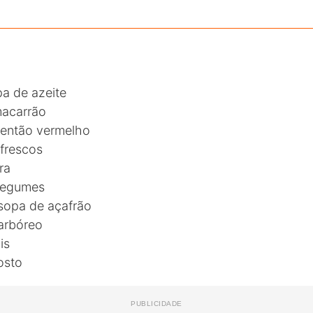
a de azeite
macarrão
mentão vermelho
 frescos
ra
 legumes
 sopa de açafrão
 arbóreo
is
osto