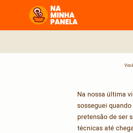
naminhapanela.com
Você
Na nossa última v
sosseguei quando c
pretensão de ser s
técnicas até chega