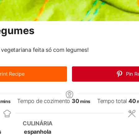
legumes
 vegetariana feita só com legumes!
rint Recipe
Pin R
minutes
minutes
m
Tempo de cozimento
30
Tempo total
40
mins
mins
CULINÁRIA
s
espanhola