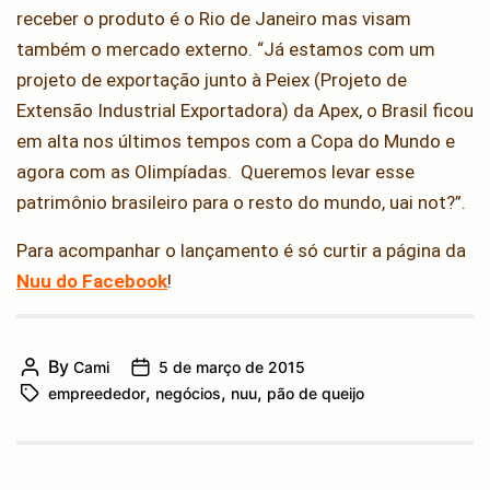
receber o produto é o Rio de Janeiro mas visam
também o mercado externo. “Já estamos com um
projeto de exportação junto à Peiex (Projeto de
Extensão Industrial Exportadora) da Apex, o Brasil ficou
em alta nos últimos tempos com a Copa do Mundo e
agora com as Olimpíadas. Queremos levar esse
patrimônio brasileiro para o resto do mundo, uai not?”.
Para acompanhar o lançamento é só curtir a página da
Nuu do Facebook
!
By
Cami
5 de março de 2015
Post
Post
,
,
,
empreededor
negócios
nuu
pão de queijo
author
Tags
date