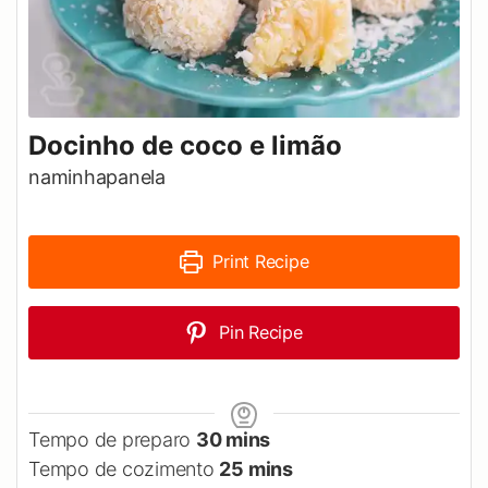
Docinho de coco e limão
naminhapanela
Print Recipe
Pin Recipe
minutes
Tempo de preparo
30
mins
minutes
Tempo de cozimento
25
mins