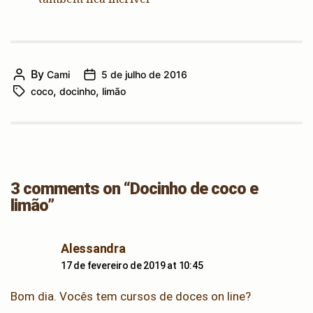
By
Cami
5 de julho de 2016
Post
Post
,
,
coco
docinho
limão
author
Tags
date
3 comments on “Docinho de coco e
limão”
says:
Alessandra
17 de fevereiro de 2019 at 10:45
Bom dia. Vocês tem cursos de doces on line?