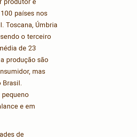
 produtor e
 100 países nos
l. Toscana, Úmbria
 sendo o terceiro
média de 23
da produção são
onsumidor, mas
Brasil.
é pequeno
alance e em
dades de