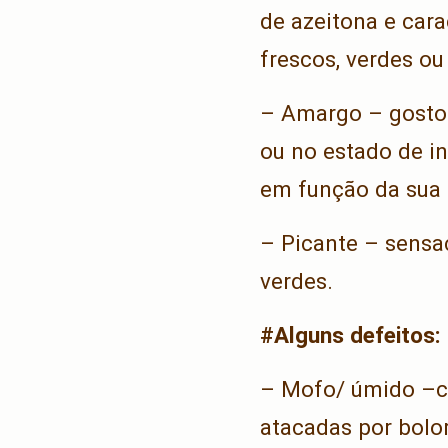
de azeitona e cara
frescos, verdes o
– Amargo – gosto c
ou no estado de i
em função da sua 
– Picante – sensaç
verdes.
#Alguns defeitos:
– Mofo/ úmido –car
atacadas por bolo