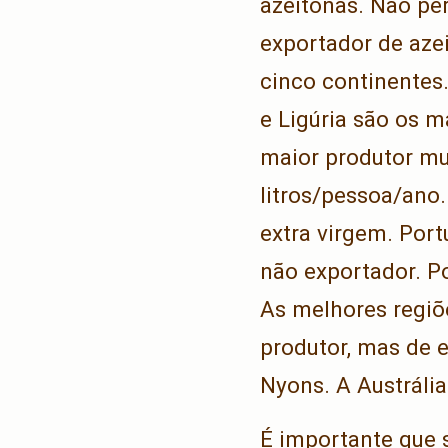
azeitonas. Não pe
exportador de azei
cinco continentes.
e Ligúria são os m
maior produtor mu
litros/pessoa/ano
extra virgem. Por
não exportador. Po
As melhores regiõ
produtor, mas de 
Nyons. A Austráli
É importante que s