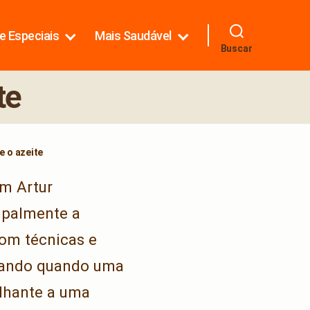
e Especiais
Mais Saudável
Buscar
te
e o azeite
om Artur
cipalmente a
com técnicas e
udando quando uma
elhante a uma