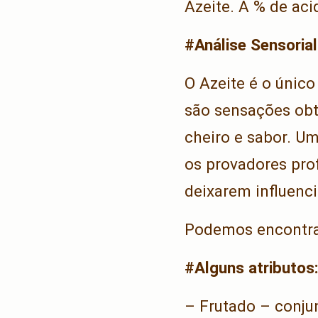
Azeite. A % de a
#Análise Sensorial
O Azeite é o único
são sensações obt
cheiro e sabor. Um
os provadores prof
deixarem influenci
Podemos encontrar
#Alguns atributos
– Frutado – conju