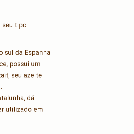
 seu tipo
no sul da Espanha
ce, possui um
ït, seu azeite
.
talunha, dá
r utilizado em