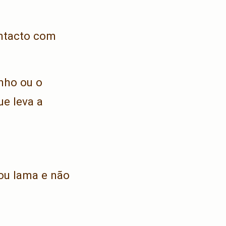
ontacto com
inho ou o
ue leva a
 ou lama e não