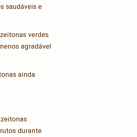
os saudáveis e
azeitonas verdes
 menos agradável
itonas ainda
azeitonas
rutos durante