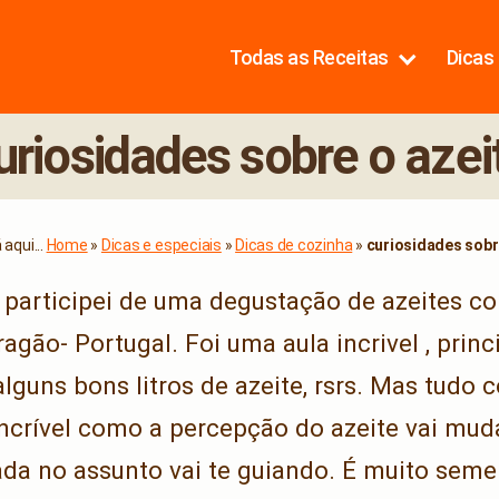
Todas as Receitas
Dicas 
uriosidades sobre o azei
aqui...
Home
»
Dicas e especiais
»
Dicas de cozinha
»
curiosidades sobr
 participei de uma degustação de azeites c
agão- Portugal. Foi uma aula incrivel , prin
lguns bons litros de azeite, rsrs. Mas tudo 
ncrível como a percepção do azeite vai m
ada no assunto vai te guiando. É muito sem