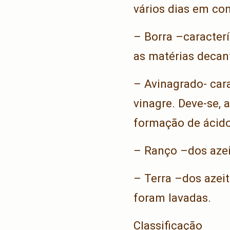
vários dias em co
– Borra –caracter
as matérias decant
– Avinagrado- cara
vinagre. Deve-se, 
formação de ácido 
– Ranço –dos azei
– Terra –dos azeit
foram lavadas.
Classificação