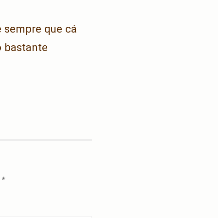
 e sempre que cá
o bastante
m
*