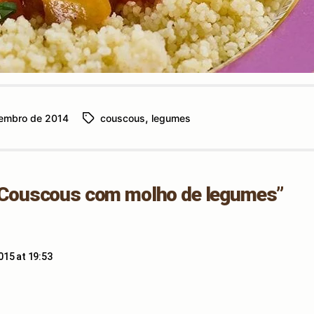
,
tembro de 2014
couscous
legumes
Tags
“Couscous com molho de legumes”
ys:
015 at 19:53