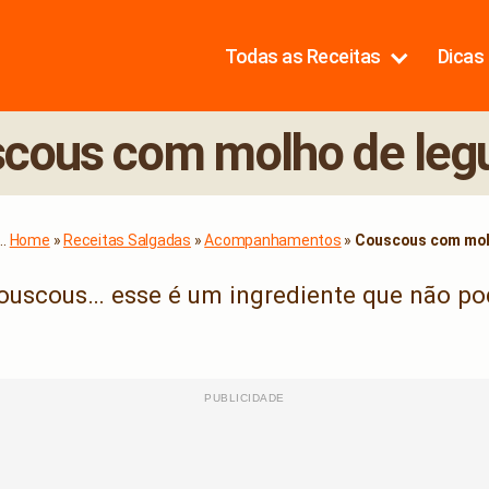
Todas as Receitas
Dicas 
cous com molho de le
..
Home
»
Receitas Salgadas
»
Acompanhamentos
»
Couscous com mol
uscous… esse é um ingrediente que não pod