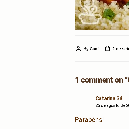
By
Cami
2 de se
Post
Post
author
date
1 comment on 
sa
Catarina Sá
26 de agosto de 2
Parabéns!