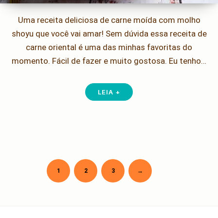
Uma receita deliciosa de carne moída com molho
shoyu que você vai amar! Sem dúvida essa receita de
carne oriental é uma das minhas favoritas do
momento. Fácil de fazer e muito gostosa. Eu tenho…
LEIA +
Older
1
2
3
→
Paginação
de
posts