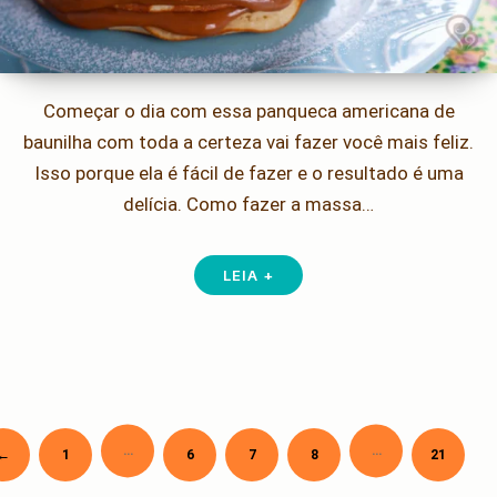
Começar o dia com essa panqueca americana de
baunilha com toda a certeza vai fazer você mais feliz.
Isso porque ela é fácil de fazer e o resultado é uma
delícia. Como fazer a massa…
LEIA +
…
…
Newer
←
1
6
7
8
21
Paginação