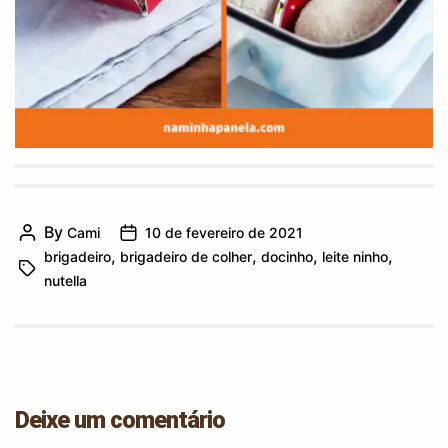
By
Cami
10 de fevereiro de 2021
Post
Post
,
,
,
,
brigadeiro
brigadeiro de colher
docinho
leite ninho
author
date
Tags
nutella
Deixe um comentário