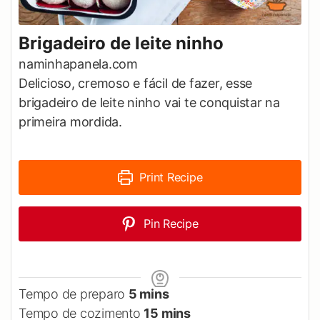
Brigadeiro de leite ninho
naminhapanela.com
Delicioso, cremoso e fácil de fazer, esse
brigadeiro de leite ninho vai te conquistar na
primeira mordida.
Print Recipe
Pin Recipe
minutes
Tempo de preparo
5
mins
minutes
Tempo de cozimento
15
mins