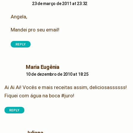
23 de março de 2011 at 23:32
Angela,
Mandei pro seu email!
REPLY
says:
Maria Eugênia
10 de dezembro de 2010 at 18:25
Ai Ai Ai! Vocês e mais receitas assim, deliciosassssss!
Fiquei com água na boca #juro!
REPLY
says:
Juliana