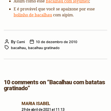
Assim como esse
bacalhau com legumes
;
E é provável que você se apaixone por esse
bolinho de bacalhau
com aipim.
By
Cami
10 de dezembro de 2010
Post
Post
,
bacalhau
bacalhau gratinado
author
Tags
date
10 comments on “Bacalhau com batatas
gratinado”
says:
MARIA ISABEL
29 de abril de 2021 at 11:13