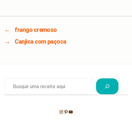
←
frango cremoso
→
Canjica com paçoca
Pesquisar
Instagram
Pinterest
Youtube