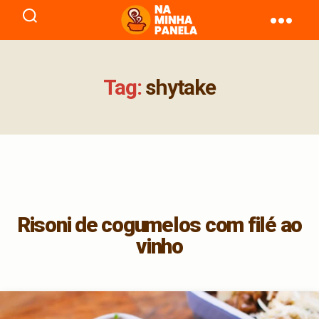
naminhapanela.com
Tag:
shytake
Risoni de cogumelos com filé ao
vinho