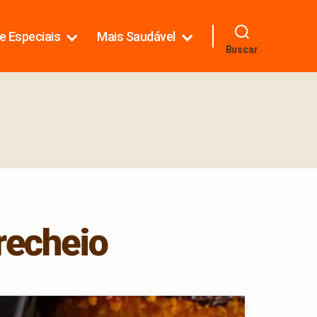
e Especiais
Mais Saudável
Buscar
recheio