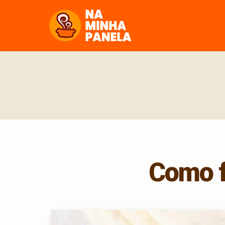
naminhapanela.com
Como f