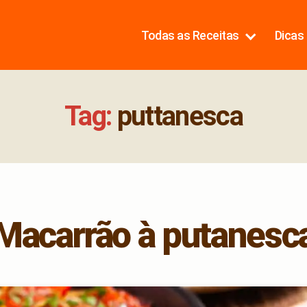
Todas as Receitas
Dicas 
Tag:
puttanesca
Macarrão à putanesc