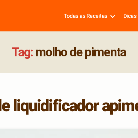
Todas as Receitas
Dicas 
Tag:
molho de pimenta
de liquidificador api