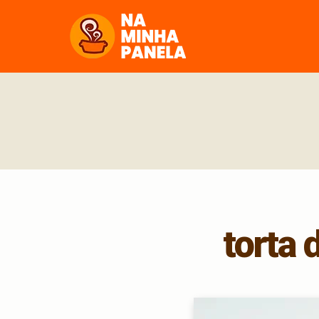
naminhapanela.com
torta 