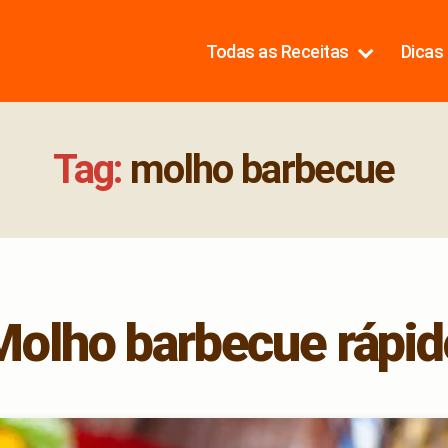
Todas as Receitas
Dicas 
Tag:
molho barbecue
Molho barbecue rápid