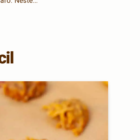
paro. Neste…
il