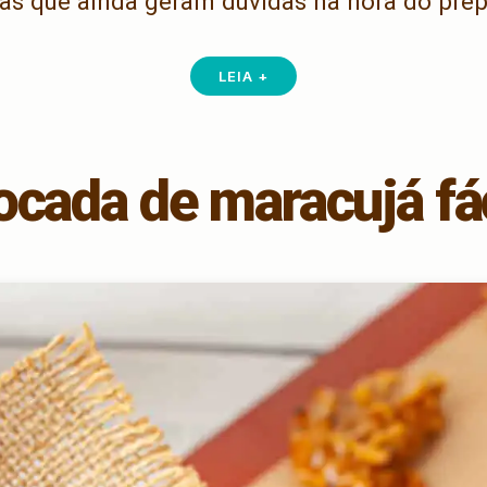
s que ainda geram dúvidas na hora do pre
LEIA +
ocada de maracujá fác