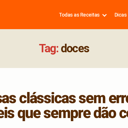
Todas as Receitas
Dicas 
Tag:
doces
s clássicas sem erro
eis que sempre dão c