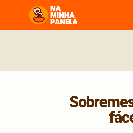
naminhapanela.com
Sobremesa
fác