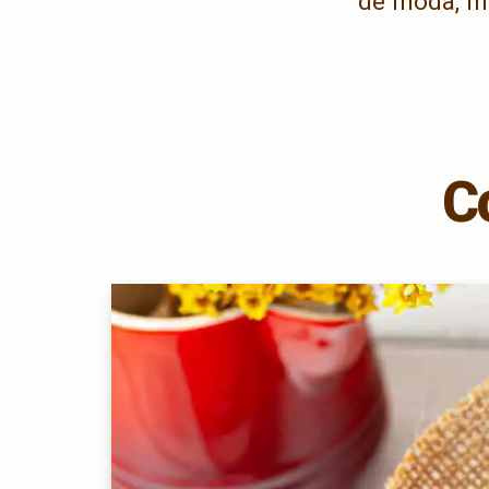
de moda, ma
C