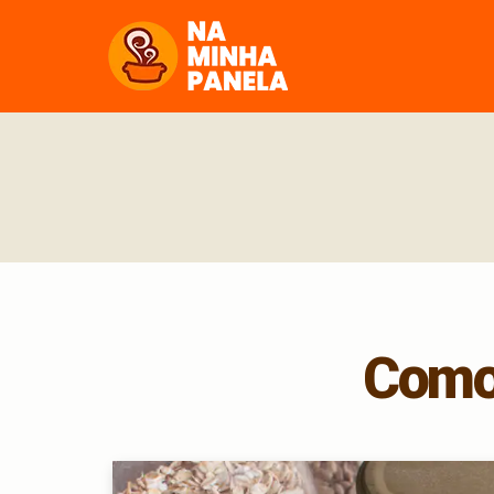
naminhapanela.com
Como 