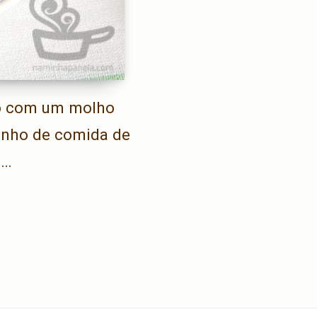
ão com um molho
inho de comida de
a…