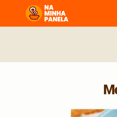
naminhapanela.com
Mo