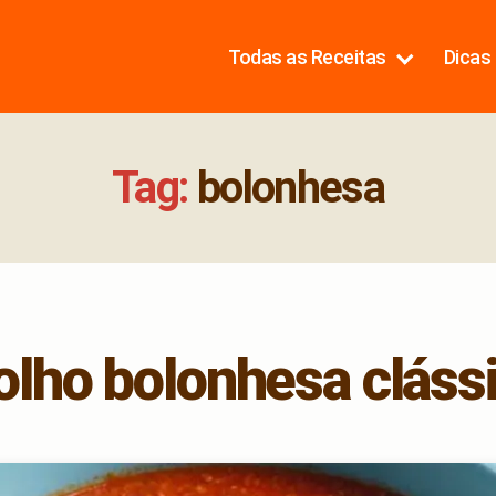
Todas as Receitas
Dicas 
Tag:
bolonhesa
lho bolonhesa cláss