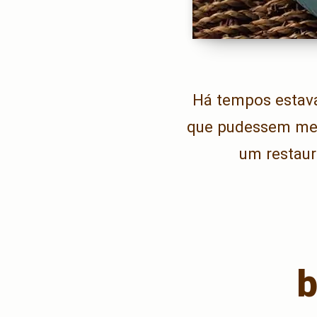
Há tempos estava
que pudessem me 
um restaur
b