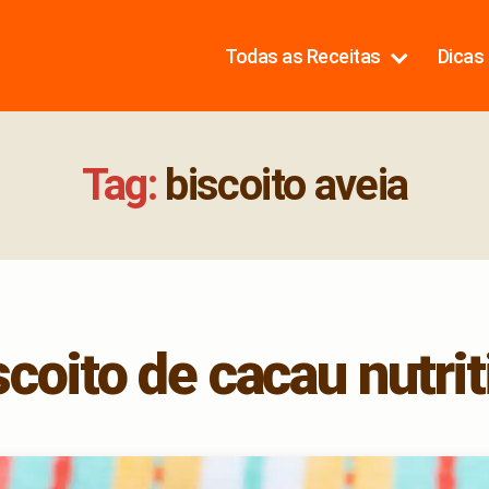
Todas as Receitas
Dicas 
Tag:
biscoito aveia
scoito de cacau nutrit