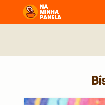
naminhapanela.com
Bi