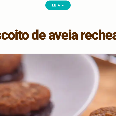
LEIA +
scoito de aveia reche