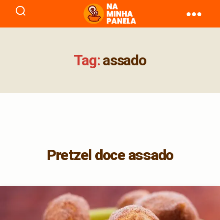
naminhapanela.com
Tag:
assado
Pretzel doce assado