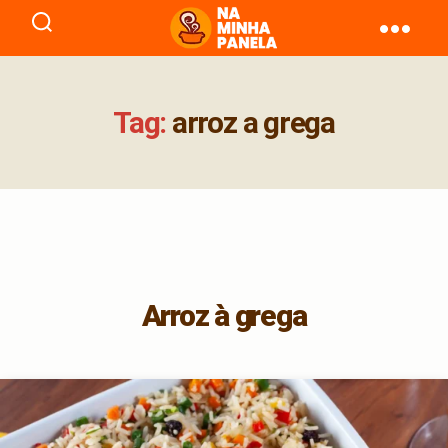
naminhapanela.com
Tag:
arroz a grega
Arroz à grega