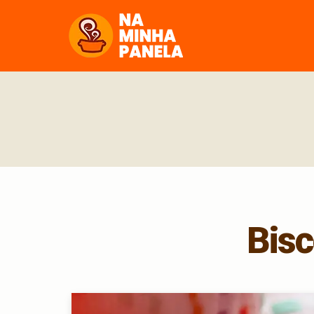
naminhapanela.com
Bisc