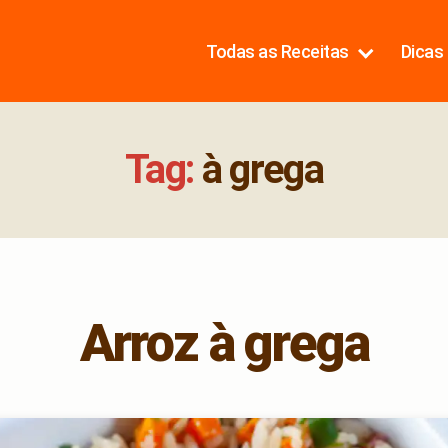
Todas as Receitas
Dicas 
Tag:
à grega
Arroz à grega