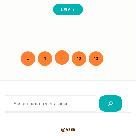
LEIA +
…
Newer
←
1
12
13
Paginação
de
posts
Pesquisar
Instagram
Pinterest
Youtube