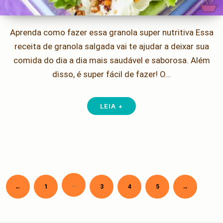
Aprenda como fazer essa granola super nutritiva Essa
receita de granola salgada vai te ajudar a deixar sua
comida do dia a dia mais saudável e saborosa. Além
disso, é super fácil de fazer! O…
LEIA +
…
Newer
Older
←
1
3
4
5
→
Paginação
de
posts