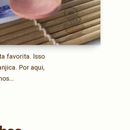
a favorita. Isso
jica. Por aqui,
amos…