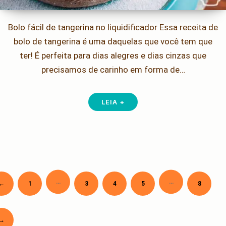
Bolo fácil de tangerina no liquidificador Essa receita de
bolo de tangerina é uma daquelas que você tem que
ter! É perfeita para dias alegres e dias cinzas que
precisamos de carinho em forma de…
LEIA +
…
…
Newer
←
1
3
4
5
8
Paginação
de
posts
Older
→