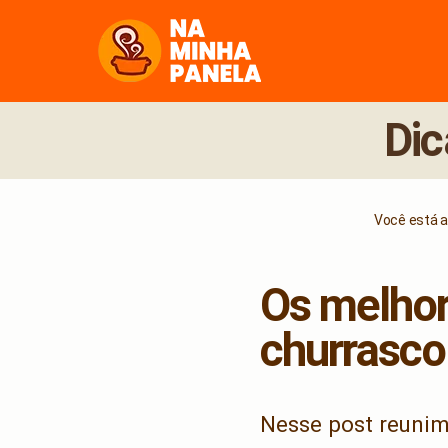
naminhapanela.com
Dic
Você está aq
Os melhor
churrasco
Nesse post reunim