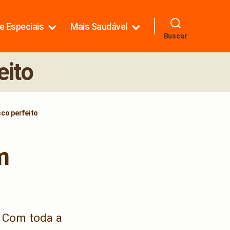
e Especiais
Mais Saudável
Buscar
eito
sco perfeito
m
. Com toda a