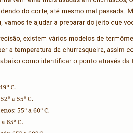
ndendo do corte, até mesmo mal passada. 
 vamos te ajudar a preparar do jeito que vo
ecisão, existem vários modelos de termômet
aber a temperatura da churrasqueira, assim c
 abaixo como identificar o ponto através da
49º C.
52º a 55º C.
nos: 55º a 60º C.
 a 65º C.