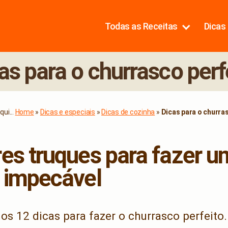
Todas as Receitas
Dicas 
as para o churrasco perf
ui...
Home
»
Dicas e especiais
»
Dicas de cozinha
»
Dicas para o churra
es truques para fazer u
 impecável
os 12 dicas para fazer o churrasco perfeito