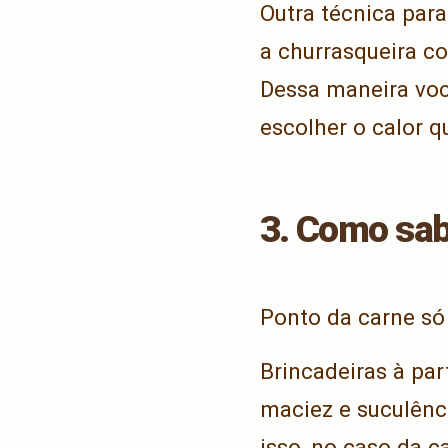
Outra técnica para
a churrasqueira c
Dessa maneira voc
escolher o calor q
3. Como sab
Ponto da carne só 
Brincadeiras à par
maciez e suculênc
isso, no caso da c